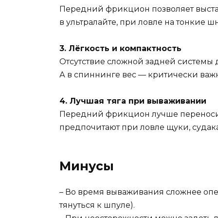
Передний фрикцион позволяет выстав
в ультралайте, при ловле на тонкие 
3. Лёгкость и компактность
Отсутствие сложной задней системы д
А в спиннинге вес — критически важ
4. Лучшая тяга при вываживании
Передний фрикцион лучше переносит
предпочитают при ловле щуки, судака
Минусы
– Во время вываживания сложнее опе
тянуться к шпуле).