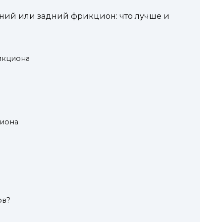
ий или задний фрикцион: что лучше и
икциона
циона
ов?