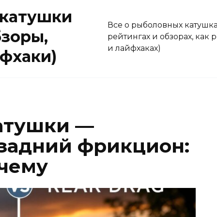
 катушки
Все о рыболовных катушках
бзоры,
рейтингах и обзорах, как
и лайфхаках)
йфхаки)
атушки —
задний фрикцион:
очему