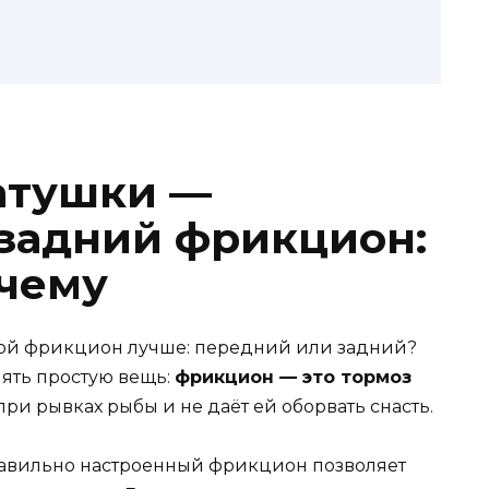
атушки —
задний фрикцион:
очему
ой фрикцион лучше: передний или задний?
нять простую вещь:
фрикцион — это тормоз
при рывках рыбы и не даёт ей оборвать снасть.
равильно настроенный фрикцион позволяет